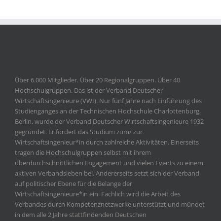
Über 6.000 Mitglieder. Über 20 Regionalgruppen. Über 40
Hochschulgruppen. Das ist der Verband Deutscher
Wirtschaftsingenieure (VWI). Nur fünf Jahre nach Einführung des
Studienganges an der Technischen Hochschule Charlottenburg,
Berlin, wurde der Verband Deutscher Wirtschaftsingenieure 1932
gegründet. Er fördert das Studium zum/ zur
Wirtschaftsingenieur*in durch zahlreiche Aktivitäten. Einerseits
tragen die Hochschulgruppen selbst mit ihrem
überdurchschnittlichen Engagement und vielen Events zu einem
aktiven Verbandsleben bei. Andererseits setzt sich der Verband
auf politischer Ebene für die Belange der
Wirtschaftsingenieure*in ein. Fachlich wird die Arbeit des
Verbandes durch Kompetenznetzwerke unterstützt und mündet
in dem alle 2 Jahre stattfindenden Deutschen