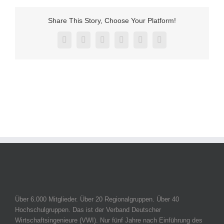
Share This Story, Choose Your Platform!
Facebook
Twitter
Reddit
LinkedIn
Pinterest
Vk
Über 6.000 Mitglieder. Über 20 Regionalgruppen. Über 40
Hochschulgruppen. Das ist der Verband Deutscher
Wirtschaftsingenieure (VWI). Nur fünf Jahre nach Einführung des