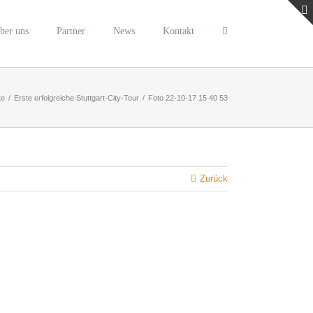
ber uns
Partner
News
Kontakt
te
/
Erste erfolgreiche Stuttgart-City-Tour
/
Foto 22-10-17 15 40 53
Zurück