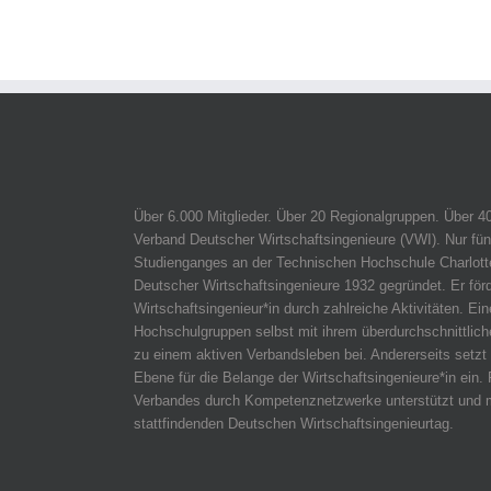
Über 6.000 Mitglieder. Über 20 Regionalgruppen. Über 4
Verband Deutscher Wirtschaftsingenieure (VWI). Nur fün
Studienganges an der Technischen Hochschule Charlotte
Deutscher Wirtschaftsingenieure 1932 gegründet. Er för
Wirtschaftsingenieur*in durch zahlreiche Aktivitäten. Ein
Hochschulgruppen selbst mit ihrem überdurchschnittli
zu einem aktiven Verbandsleben bei. Andererseits setzt 
Ebene für die Belange der Wirtschaftsingenieure*in ein. 
Verbandes durch Kompetenznetzwerke unterstützt und m
stattfindenden Deutschen Wirtschaftsingenieurtag.