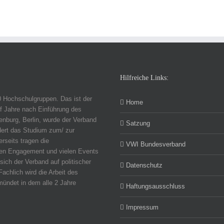
Hilfreiche Links:
0 Hochschulgruppen. Das ist der
Home
f Jahre nach Einführung des
nburg, Berlin, wurde der Verband
Satzung
dert das Studium zum/ zur
erseits tragen die
VWI Bundesverband
chen Engagement und vielen Events
sich der Verband auf politischer
Datenschutz
Fachlich wird die Arbeit des
ündet in dem alle 2 Jahre
Haftungsausschluss
Impressum