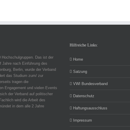
Hilfreiche Links:
0 Hochschulgruppen. Das ist der
Home
f Jahre nach Einführung des
nburg, Berlin, wurde der Verband
Satzung
dert das Studium zum/ zur
erseits tragen die
VWI Bundesverband
chen Engagement und vielen Events
sich der Verband auf politischer
Datenschutz
Fachlich wird die Arbeit des
ündet in dem alle 2 Jahre
Haftungsausschluss
Impressum