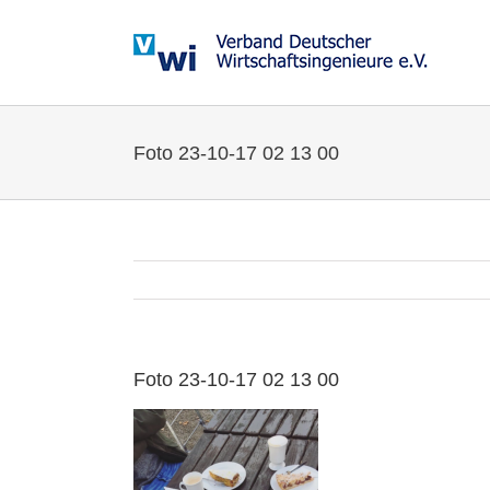
Zum
Inhalt
springen
Foto 23-10-17 02 13 00
Foto 23-10-17 02 13 00