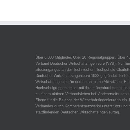
Über 6.000 Mitglieder. Über 20 Regionalgruppen. Über 4
Verband Deutscher Wirtschaftsingenieure (VWI). Nur fün
Studienganges an der Technischen Hochschule Charlotte
Deutscher Wirtschaftsingenieure 1932 gegründet. Er för
Wirtschaftsingenieur*in durch zahlreiche Aktivitäten. Ein
Hochschulgruppen selbst mit ihrem überdurchschnittli
zu einem aktiven Verbandsleben bei. Andererseits setzt 
Ebene für die Belange der Wirtschaftsingenieure*in ein. 
Verbandes durch Kompetenznetzwerke unterstützt und m
stattfindenden Deutschen Wirtschaftsingenieurtag.