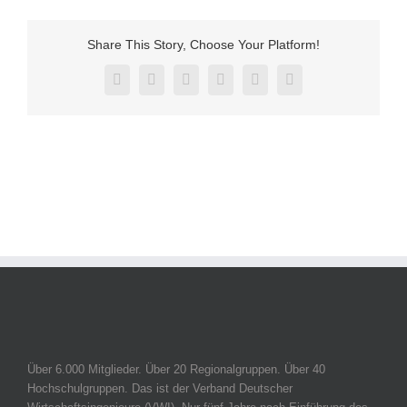
Share This Story, Choose Your Platform!
Facebook
Twitter
Reddit
LinkedIn
Pinterest
Vk
Über 6.000 Mitglieder. Über 20 Regionalgruppen. Über 40
Hochschulgruppen. Das ist der Verband Deutscher