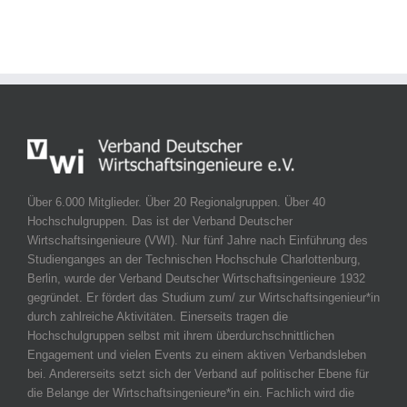
Über 6.000 Mitglieder. Über 20 Regionalgruppen. Über 40
Hochschulgruppen. Das ist der Verband Deutscher
Wirtschaftsingenieure (VWI). Nur fünf Jahre nach Einführung des
Studienganges an der Technischen Hochschule Charlottenburg,
Berlin, wurde der Verband Deutscher Wirtschaftsingenieure 1932
gegründet. Er fördert das Studium zum/ zur Wirtschaftsingenieur*in
durch zahlreiche Aktivitäten. Einerseits tragen die
Hochschulgruppen selbst mit ihrem überdurchschnittlichen
Engagement und vielen Events zu einem aktiven Verbandsleben
bei. Andererseits setzt sich der Verband auf politischer Ebene für
die Belange der Wirtschaftsingenieure*in ein. Fachlich wird die