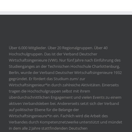
Über 6.000 Mitglieder. Über 20 Regionalgruppen. Über 40
Hochschulgruppen. Das ist der Verband Deutscher
Wirtschaftsingenieure (VWI). Nur fünf Jahre nach Einführung des
Studienganges an der Technischen Hochschule Charlottenburg,
Berlin, wurde der Verband Deutscher Wirtschaftsingenieure 1932
gegründet. Er fördert das Studium zum/ zur
Wirtschaftsingenieur*in durch zahlreiche Aktivitäten. Einerseits
tragen die Hochschulgruppen selbst mit ihrem
überdurchschnittlichen Engagement und vielen Events zu einem
aktiven Verbandsleben bei. Andererseits setzt sich der Verband
auf politischer Ebene für die Belange der
Wirtschaftsingenieure*in ein. Fachlich wird die Arbeit des
Verbandes durch Kompetenznetzwerke unterstützt und mündet
in dem alle 2 Jahre stattfindenden Deutschen