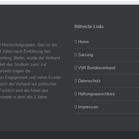
Hilfreiche Links:
Home
0 Hochschulgruppen. Das ist der
f Jahre nach Einführung des
Satzung
nburg, Berlin, wurde der Verband
dert das Studium zum/ zur
VWI Bundesverband
erseits tragen die
chen Engagement und vielen Events
Datenschutz
sich der Verband auf politischer
Fachlich wird die Arbeit des
Haftungsausschluss
ündet in dem alle 2 Jahre
Impressum