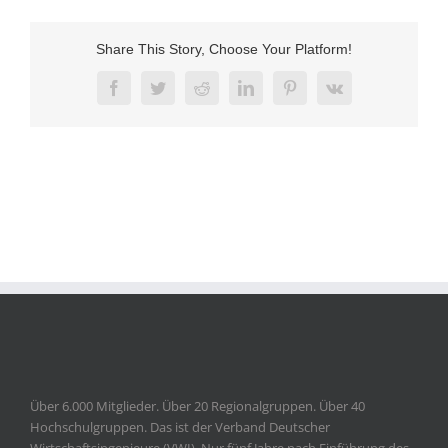
Share This Story, Choose Your Platform!
Facebook
Twitter
Reddit
LinkedIn
Pinterest
Vk
Über 6.000 Mitglieder. Über 20 Regionalgruppen. Über 40
Hochschulgruppen. Das ist der Verband Deutscher