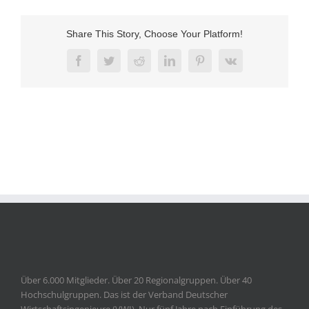
Share This Story, Choose Your Platform!
Facebook
Twitter
Reddit
LinkedIn
Pinterest
Vk
Über 6.000 Mitglieder. Über 20 Regionalgruppen. Über 40
Hochschulgruppen. Das ist der Verband Deutscher