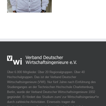
Über 6.000 Mitglieder. Über 20 Regionalgruppen. Über 40
Hochschulgruppen. Das ist der Verband Deutscher
Wirtschaftsingenieure (VWI). Nur fünf Jahre nach Einführung des
Studienganges an der Technischen Hochschule Charlottenburg,
Berlin, wurde der Verband Deutscher Wirtschaftsingenieure 1932
gegründet. Er fördert das Studium zum/ zur Wirtschaftsingenieur*in
durch zahlreiche Aktivitäten. Einerseits tragen die