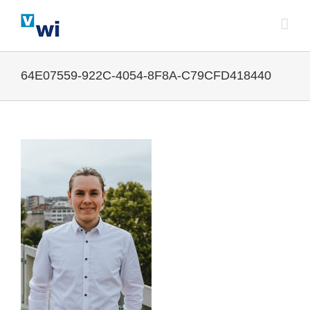
Zum
Inhalt
springen
64E07559-922C-4054-8F8A-C79CFD418440