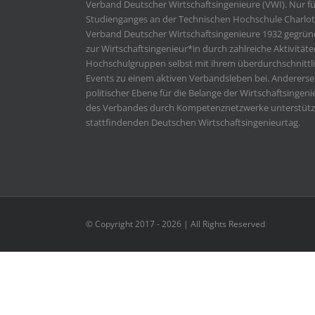
Verband Deutscher Wirtschaftsingenieure (VWI). Nur fü
Studienganges an der Technischen Hochschule Charlott
Verband Deutscher Wirtschaftsingenieure 1932 gegründ
zur Wirtschaftsingenieur*in durch zahlreiche Aktivitäten
Hochschulgruppen selbst mit ihrem überdurchschnittl
Events zu einem aktiven Verbandsleben bei. Anderersei
politischer Ebene für die Belange der Wirtschaftsingenie
des Verbandes durch Kompetenznetzwerke unterstützt
stattfindenden Deutschen Wirtschaftsingenieurtag.
© Copyright 2017 -
2026 | All Rights Reserved