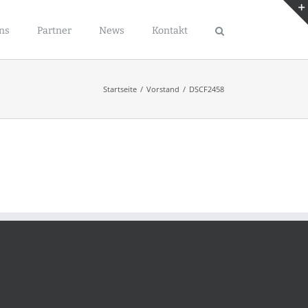
ns
Partner
News
Kontakt
Startseite
/
Vorstand
/
DSCF2458