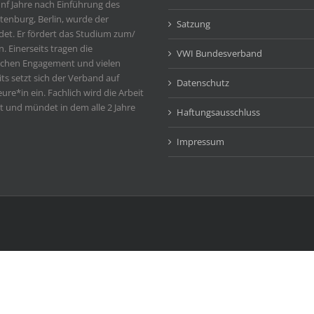
nf Jahre nach Einführung des
enburg, Berlin, wurde der
Satzung
et. Er fördert das Studium zum/
. Einerseits tragen die
VWI Bundesverband
ichen Engagement und vielen
ts setzt sich der Verband auf
Datenschutz
ure*in ein. Fachlich wird die Arbeit
 und mündet in dem alle 2 Jahre
Haftungsausschluss
Impressum