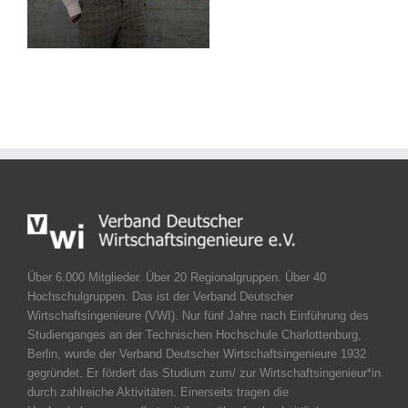
Über 6.000 Mitglieder. Über 20 Regionalgruppen. Über 40
Hochschulgruppen. Das ist der Verband Deutscher
Wirtschaftsingenieure (VWI). Nur fünf Jahre nach Einführung des
Studienganges an der Technischen Hochschule Charlottenburg,
Berlin, wurde der Verband Deutscher Wirtschaftsingenieure 1932
gegründet. Er fördert das Studium zum/ zur Wirtschaftsingenieur*in
durch zahlreiche Aktivitäten. Einerseits tragen die