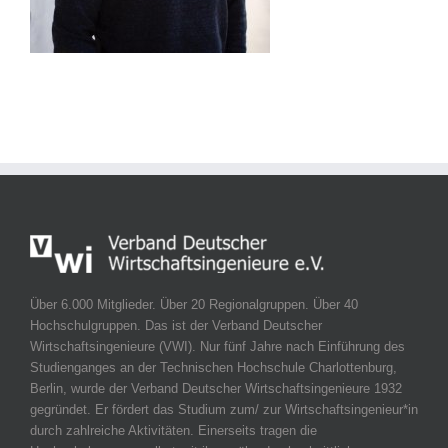
Über 6.000 Mitglieder. Über 20 Regionalgruppen. Über 40
Hochschulgruppen. Das ist der Verband Deutscher
Wirtschaftsingenieure (VWI). Nur fünf Jahre nach Einführung des
Studienganges an der Technischen Hochschule Charlottenburg,
Berlin, wurde der Verband Deutscher Wirtschaftsingenieure 1932
gegründet. Er fördert das Studium zum/ zur Wirtschaftsingenieur*in
durch zahlreiche Aktivitäten. Einerseits tragen die