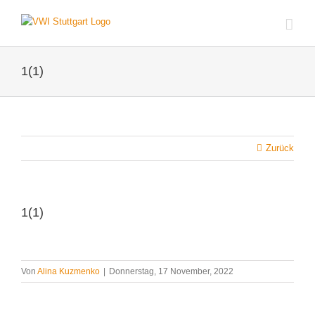
Zum
Inhalt
springen
1(1)
Zurück
1(1)
Von
Alina Kuzmenko
|
Donnerstag, 17 November, 2022