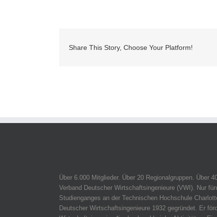
Share This Story, Choose Your Platform!
Über 6.000 Mitglieder. Über 20 Regionalgruppen. Über 4
Verband Deutscher Wirtschaftsingenieure (VWI). Nur fün
Studienganges an der Technischen Hochschule Charlotte
Deutscher Wirtschaftsingenieure 1932 gegründet. Er för