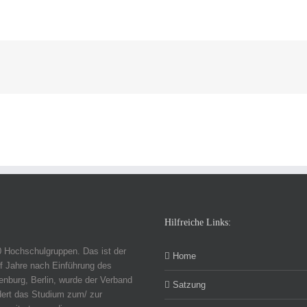
Hilfreiche Links:
0 Hochschulgruppen. Das ist der
Home
f Jahre nach Einführung des
nburg, Berlin, wurde der Verband
Satzung
dert das Studium zum/ zur