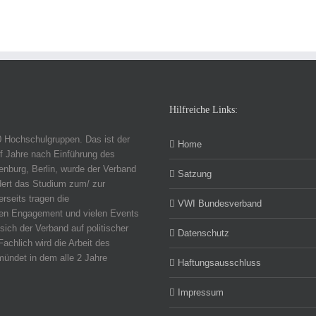
Hilfreiche Links:
0 Hochschulgruppen. Das ist der
Home
f Jahre nach Einführung des
nburg, Berlin, wurde der Verband
Satzung
dert das Studium zum/ zur
erseits tragen die
VWI Bundesverband
chen Engagement und vielen Events
sich der Verband auf politischer
Datenschutz
Fachlich wird die Arbeit des
ündet in dem alle 2 Jahre
Haftungsausschluss
Impressum