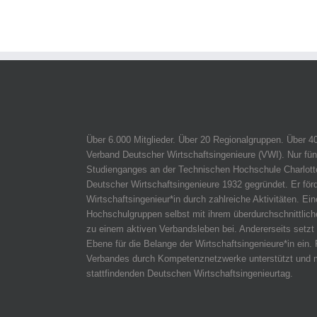
Über 6.000 Mitglieder. Über 20 Regionalgruppen. Über 4
Verband Deutscher Wirtschaftsingenieure (VWI). Nur fün
Studienganges an der Technischen Hochschule Charlotte
Deutscher Wirtschaftsingenieure 1932 gegründet. Er för
Wirtschaftsingenieur*in durch zahlreiche Aktivitäten. Ein
Hochschulgruppen selbst mit ihrem überdurchschnittli
zu einem aktiven Verbandsleben bei. Andererseits setzt 
Ebene für die Belange der Wirtschaftsingenieure*in ein. 
Verbandes durch Kompetenznetzwerke unterstützt und m
stattfindenden Deutschen Wirtschaftsingenieurtag.