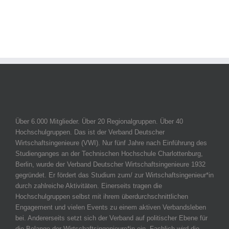
Über 6.000 Mitglieder. Über 20 Regionalgruppen. Über 40
Hochschulgruppen. Das ist der Verband Deutscher
Wirtschaftsingenieure (VWI). Nur fünf Jahre nach Einführung des
Studienganges an der Technischen Hochschule Charlottenburg,
Berlin, wurde der Verband Deutscher Wirtschaftsingenieure 1932
gegründet. Er fördert das Studium zum/ zur Wirtschaftsingenieur*in
durch zahlreiche Aktivitäten. Einerseits tragen die
Hochschulgruppen selbst mit ihrem überdurchschnittlichen
Engagement und vielen Events zu einem aktiven Verbandsleben
bei. Andererseits setzt sich der Verband auf politischer Ebene für
die Belange der Wirtschaftsingenieure*in ein. Fachlich wird die