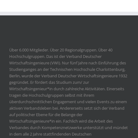
Über 6.000 Mitglieder. Über 20 Regionalgruppen. Über 40
Hochschulgruppen. Das ist der Verband Deutscher
Wirtschaftsingenieure (VWI). Nur fünf Jahre nach Einführung des
Studienganges an der Technischen Hochschule Charlottenburg,
Berlin, wurde der Verband Deutscher Wirtschaftsingenieure 1932
gegründet. Er fördert das Studium zum/ zur
Wirtschaftsingenieur*in durch zahlreiche Aktivitäten. Einerseits
tragen die Hochschulgruppen selbst mit ihrem
überdurchschnittlichen Engagement und vielen Events zu einem
aktiven Verbandsleben bei. Andererseits setzt sich der Verband
auf politischer Ebene für die Belange der
Wirtschaftsingenieure*in ein. Fachlich wird die Arbeit des
Verbandes durch Kompetenznetzwerke unterstützt und mündet
in dem alle 2 Jahre stattfindenden Deutschen