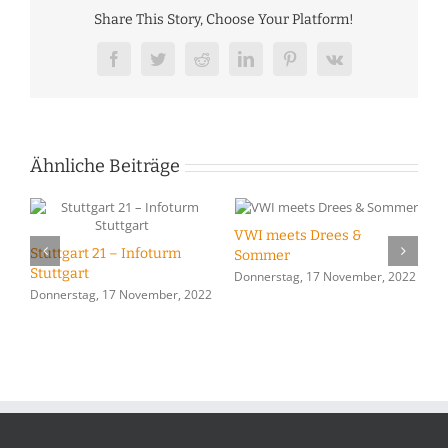
Share This Story, Choose Your Platform!
Facebook
Twitter
Reddit
LinkedIn
Pinterest
Vk
Ähnliche Beiträge
VWI meets Drees &
Stuttgart 21 – Infoturm
Sommer
22
V
Stuttgart
Donnerstag, 17 November, 2022
V
Donnerstag, 17 November, 2022
O
D