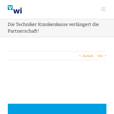
Zum
Inhalt
springen
Die Techniker Krankenkasse verlängert die
Partnerschaft!
Zurück
Vor
Zeige
grösseres
Bild