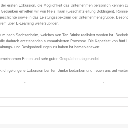
der ersten Exkursion, die Möglichkeit das Unternehmen persönlich kennen zu 
Getränken erhielten wir von Niels Haan (Geschäftsleitung Böblingen), Ronni
geschichte sowie in das Leistungsspektrum der Unternehmensgruppe. Besonde
derem über E-Learning weiterzubilden.
trum nach Sachsenheim, welches von Ten Brinke realisiert worden ist. Beein
e dadurch entstehenden automatisierten Prozesse. Die Kapazität von fünf 
ltungs- und Designabteilungen zu haben ist bemerkenswert.
gemeinsamen Essen und sehr guten Gesprächen abgerundet.
irklich gelungene Exkursion bei Ten Brinke bedanken und freuen uns auf weit