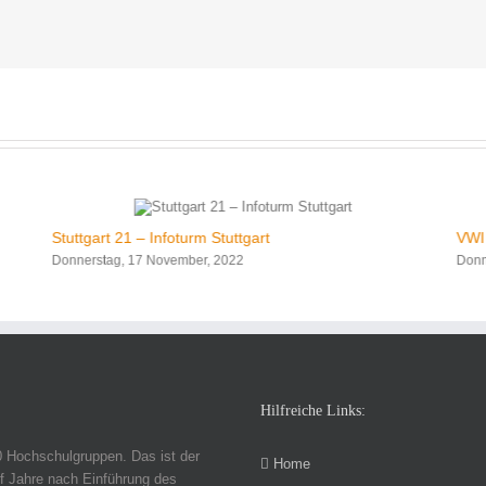
Stuttgart 21 – Infoturm Stuttgart
VWI
Donnerstag, 17 November, 2022
Donn
Hilfreiche Links:
0 Hochschulgruppen. Das ist der
Home
f Jahre nach Einführung des