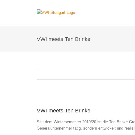
Zum
Inhalt
springen
VWI meets Ten Brinke
Zeige
grösseres
VWI meets Ten Brinke
Bild
Seit dem Wintersemester 2019/20 ist die Ten Brinke Gro
Generalunternehmer tätig, sondern entwickelt und realisie