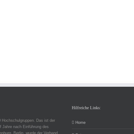
Hilfreiche Links:
0 Hochschulgruppen. Das ist der
Home
f Jahre nach Einführung des
nburg, Berlin, wurde der Verband