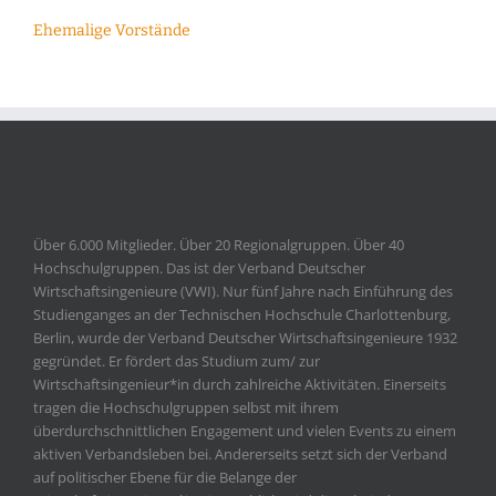
Ehemalige Vorstände
Über 6.000 Mitglieder. Über 20 Regionalgruppen. Über 40
Hochschulgruppen. Das ist der Verband Deutscher
Wirtschaftsingenieure (VWI). Nur fünf Jahre nach Einführung des
Studienganges an der Technischen Hochschule Charlottenburg,
Berlin, wurde der Verband Deutscher Wirtschaftsingenieure 1932
gegründet. Er fördert das Studium zum/ zur
Wirtschaftsingenieur*in durch zahlreiche Aktivitäten. Einerseits
tragen die Hochschulgruppen selbst mit ihrem
überdurchschnittlichen Engagement und vielen Events zu einem
aktiven Verbandsleben bei. Andererseits setzt sich der Verband
auf politischer Ebene für die Belange der