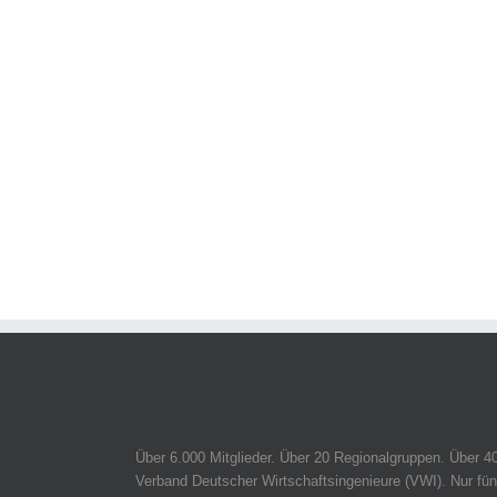
Über 6.000 Mitglieder. Über 20 Regionalgruppen. Über 4
Verband Deutscher Wirtschaftsingenieure (VWI). Nur fün