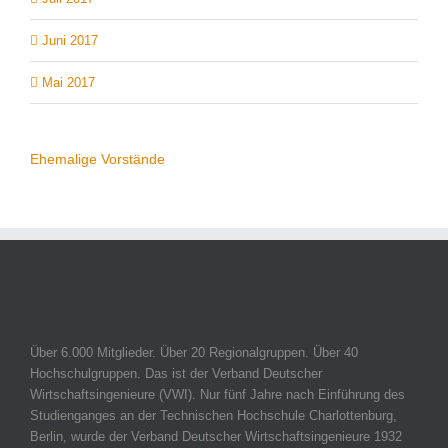
Juni 2017
Mai 2017
Ehemalige Vorstände
Über 6.000 Mitglieder. Über 20 Regionalgruppen. Über 40
Hochschulgruppen. Das ist der Verband Deutscher
Wirtschaftsingenieure (VWI). Nur fünf Jahre nach Einführung des
Studienganges an der Technischen Hochschule Charlottenburg,
Berlin, wurde der Verband Deutscher Wirtschaftsingenieure 1932