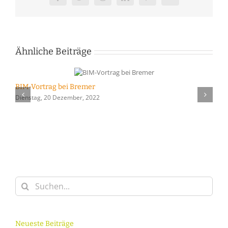
Facebook
Twitter
Reddit
LinkedIn
Pinterest
Vk
Ähnliche Beiträge
BIM-Vortrag bei Bremer
Z
Dienstag, 20 Dezember, 2022
D
Suche
nach:
Neueste Beiträge