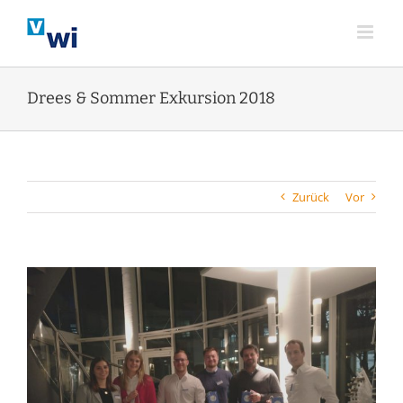
Zum
Inhalt
springen
Drees & Sommer Exkursion 2018
Zurück
Vor
Zeige
grösseres
Bild