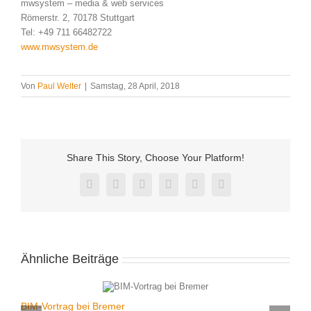
mwsystem – media & web services
Römerstr. 2, 70178 Stuttgart
Tel: +49 711 66482722
www.mwsystem.de
Von
Paul Welter
|
Samstag, 28 April, 2018
Share This Story, Choose Your Platform!
Facebook
Twitter
Reddit
LinkedIn
Pinterest
Vk
Ähnliche Beiträge
BIM-Vortrag bei Bremer
Z