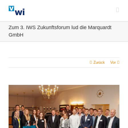
Zum
Inhalt
springen
Zum 3. IWS Zukunftsforum lud die Marquardt
GmbH
Zurück
Vor
Zeige
grösseres
Bild