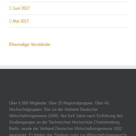
Juni 2017
Mai 2017
Ehemalige Vorstände
Über 6.000 Mitglieder. Über 20 Regionalgruppen. Über 40
Hochschulgruppen. Das ist der Verband Deutscher
Wirtschaftsingenieure (VWI). Nur fünf Jahre nach Einführung des
Studienganges an der Technischen Hochschule Charlottenburg,
Berlin, wurde der Verband Deutscher Wirtschaftsingenieure 1932
gegründet. Er fördert das Studium zum/ zur Wirtschaftsingenieur*in