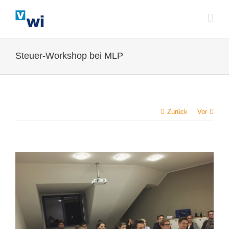
Zum
Inhalt
springen
Steuer-Workshop bei MLP
Zurück
Vor
Zeige
grösseres
Bild