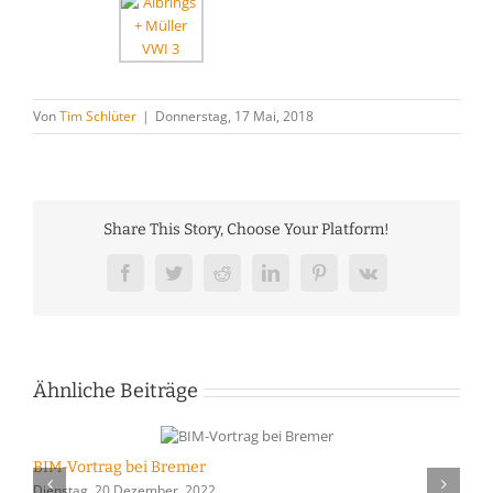
Von
Tim Schlüter
|
Donnerstag, 17 Mai, 2018
Share This Story, Choose Your Platform!
Facebook
Twitter
Reddit
LinkedIn
Pinterest
Vk
Ähnliche Beiträge
BIM-Vortrag bei Bremer
Z
Dienstag, 20 Dezember, 2022
D