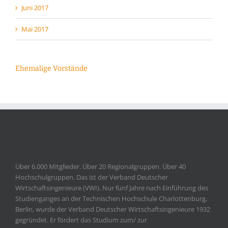
Juni 2017
Mai 2017
Ehemalige Vorstände
Über 6.000 Mitglieder. Über 20 Regionalgruppen. Über 40
Hochschulgruppen. Das ist der Verband Deutscher
Wirtschaftsingenieure (VWI). Nur fünf Jahre nach Einführung des
Studienganges an der Technischen Hochschule Charlottenburg,
Berlin, wurde der Verband Deutscher Wirtschaftsingenieure 1932
gegründet. Er fördert das Studium zum/ zur